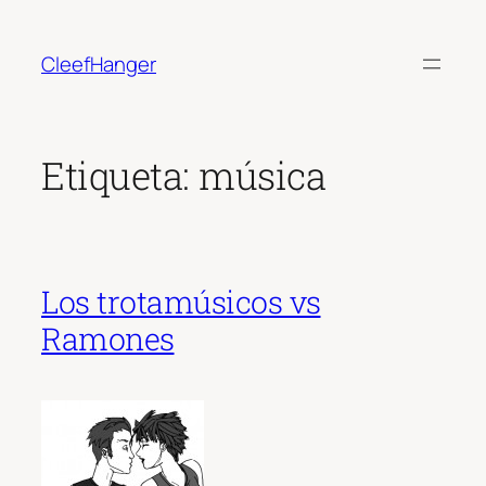
Saltar
al
CleefHanger
contenido
Etiqueta:
música
Los trotamúsicos vs
Ramones