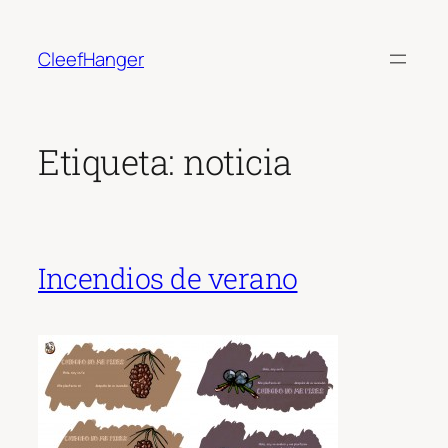
Saltar
al
CleefHanger
contenido
Etiqueta:
noticia
Incendios de verano