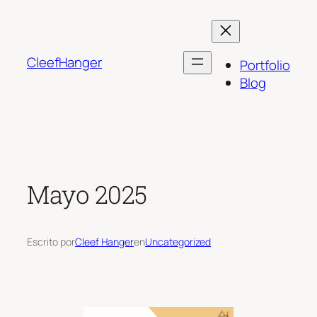
Saltar
al
contenido
CleefHanger
Portfolio
Blog
Mayo 2025
Escrito por
Cleef Hanger
en
Uncategorized