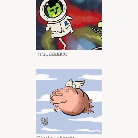
In spaaaace
Cerdo volando