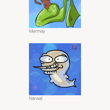
Mermay
Narwal