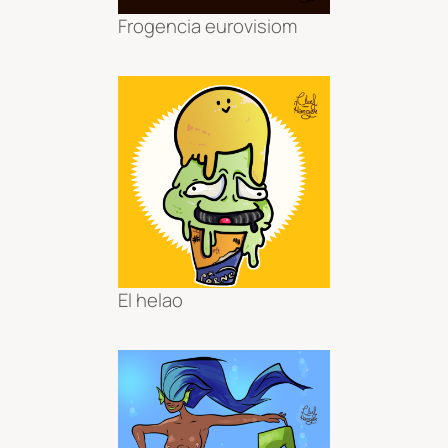
Frogencia eurovisiom
El helao